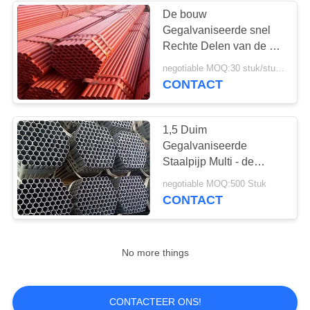
De bouw
Gegalvaniseerde snel
Rechte Delen van de de
Buis Hete
negotiable MOQ:30 stuk/stukken
Ondergedompelde
CONTACT
Steiger van de
Steigerpijp
1,5 Duim
Gegalvaniseerde
Staalpijp Multi - de
Functionele Steiger van
negotiable MOQ:500 Stuk
de Metaalbuis
CONTACT
No more things
CONTACTEER ONS!