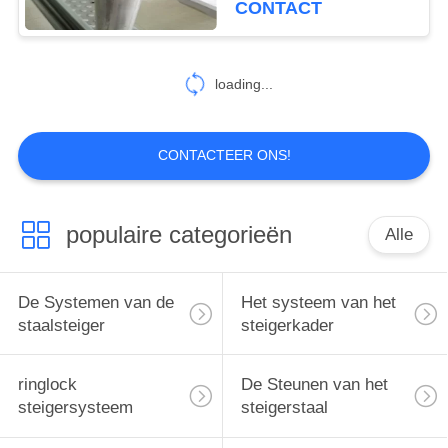
CONTACT
Certificatie
loading...
CONTACTEER ONS!
populaire categorieën
Alle
De Systemen van de
Het systeem van het
staalsteiger
steigerkader
ringlock
De Steunen van het
steigersysteem
steigerstaal