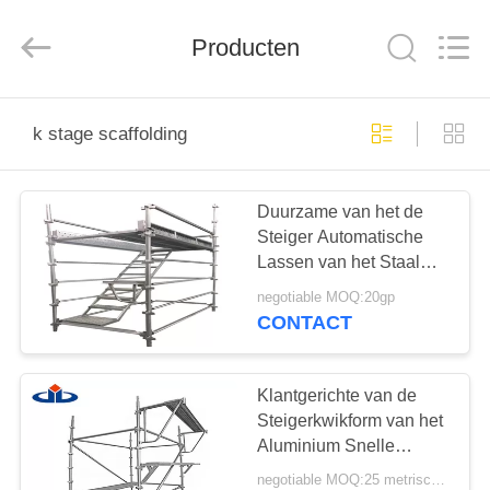
Jet
Scaffold
&
Producten
Formwork
System
Co.,
Ltd..
All
HOME
Rights
Reserved.
k stage scaffolding
PRODUCTEN
Duurzame van het de
Steiger Automatische
OVER
Lassen van het Staal
ONS
Tubulaire K Stadium de
negotiable MOQ:20gp
Bouwsnelheid Fleetly
CONTACT
FABRIEK
TOCHT
Klantgerichte van de
Steigerkwikform van het
Aluminium Snelle
KWALITEITSCONTROLE
Stadium de
negotiable MOQ:25 metrische tonnen