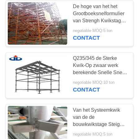
De hoge van het het
Grootboeksnelformulier
van Strengh Kwikstage
Energie van de de
negotiable MOQ:5 ton
Steiger Gemakkelijke
CONTACT
Verrichting - besparing
Q235/345 de Sterke
Kwik-Op zwaar werk
berekende Snelle Snelle
Strook van de
negotiable MOQ:10 ton
Slotsteiger 48,3 Mm
CONTACT
Van het Systeemkwik
van de de
bouwkwikstage Steiger
SGS van de de
negotiable MOQ:5 ton
Toegangssteiger