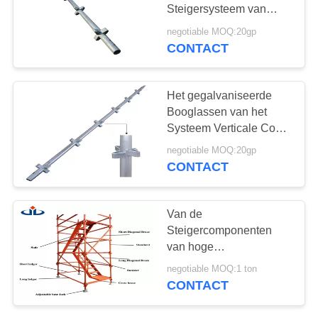
POLICY
Steigersysteem van
Professionakwikstage
negotiable MOQ:20gp
assembleert voor
CONTACT
Brugprojecten
Het gegalvaniseerde
Booglassen van het
Systeem Verticale Co2
van de Staalq235
negotiable MOQ:20gp
Kwikstage Steiger
CONTACT
Van de
Steigercomponenten
van hoge
Prestatieskwikstage
negotiable MOQ:1 ton
Systeem van de het
CONTACT
Slotsteiger het Snelle