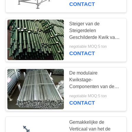
Steigerenergie -
CONTACT
besparing
CONTACT
MET
Steiger van de
ONS
Steigerdelen
Geschilderde Kwik van
OP
het bouw de Duurzame
negotiable MOQ:5 ton
Snelle Stadium
CONTACT
VERZOEK
OM
De modulaire
EEN
Kwikstage-
CITAAT
Componenten van de
het Stadiumsteiger van
negotiable MOQ:5 ton
het Steigersysteem
CONTACT
SITEMAP
Snelle
Gemakkelijke de
PRIVACY
Verticaal van het de