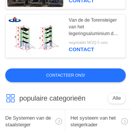
CONTACT
Van de de Torensteiger
van het
legeringsaluminium de
Mobiele van de de
negotiable MOQ:5 sets
Steigertoren
CONTACT
Lichtgewichtcapaciteit
van de het
Platform272kg Lading
CONTACTEER ONS!
populaire categorieën
Alle
De Systemen van de
Het systeem van het
staalsteiger
steigerkader