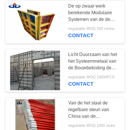
De op zwaar werk
berekende Modulaire
Systemen van de de
Bekistings
negotiable MOQ:100 vierkante meters
Lichtgewichtbekisting
CONTACT
van de Staalkolom
Licht Duurzaam van het
het Systeemmetaal van
de Bouwbekisting de
Muurcomité
negotiable MOQ:10000PCS
Bekistingssysteem
CONTACT
Van de het staal de
regelbare steun van
China van de
Bouwsteunen in het
negotiable MOQ:1000 stuks
groot Regelbare van het