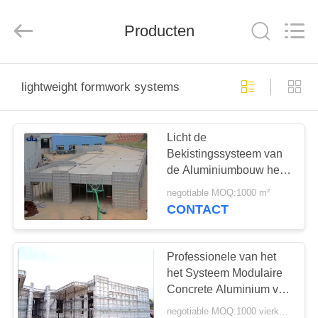
Jet
Scaffold
&
Producten
Formwork
System
Co.,
Ltd..
All
HOME
Rights
Reserved.
lightweight formwork systems
PRODUCTEN
Licht de
Bekistingssysteem van
OVER
de Aluminiumbouw het
ONS
meer dan 200 Keer
negotiable MOQ:1000 m²
Nuttige Leven
CONTACT
FABRIEK
TOCHT
Professionele van het
het Systeem Modulaire
Concrete Aluminium van
KWALITEITSCONTROLE
de Bouwbekisting de
negotiable MOQ:1000 vierkante meters