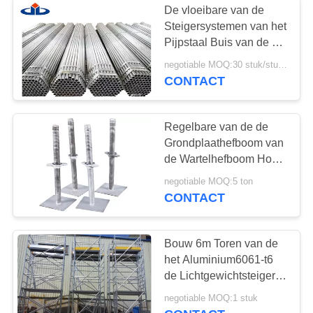
Regelbare Staal op
De vloeibare van de
Steigersystemen van het
Pijpstaal Buis van de het
Aluminiumsteiger per
negotiable MOQ:30 stuk/stukken
Voet 2 Mm-Dikte
CONTACT
Regelbare van de de
Grondplaathefboom van
de Wartelhefboom Hoofd
de Schroefhefboom van
negotiable MOQ:5 ton
U voor Ringlock-Steiger
CONTACT
Bouw 6m Toren van de
het Aluminium6061-t6
de Lichtgewichtsteiger
van de Steigertoren
negotiable MOQ:1 stuk