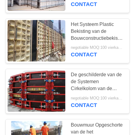
Plakbekisting
CONTACT
CONTACT
MET
Het Systeem Plastic
ONS
Bekisting van de
Bouwconstructiebekisting
OP
voor Concrete Muren
negotiable MOQ:100 vierkante meters
CONTACT
VERZOEK
OM
De geschilderde van de
EEN
de Systemen
CITAAT
Cirkelkolom van de
Concrete Plakbekisting
negotiable MOQ:100 vierkante meters
Frequentie van de de
CONTACT
SITEMAP
Bekistings Hoge Omzet
Bouwmuur Opgeschorte
PRIVACY
van de het