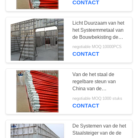
CONTACT
de Steunsysteem
Regelbare In het groot
Regelbare Steun
Licht Duurzaam van het
het Systeemmetaal van
de Bouwbekisting de
Muurcomité
negotiable MOQ:10000PCS
Bekistingssysteem
CONTACT
Van de het staal de
regelbare steun van
China van de
Bouwsteunen in het
negotiable MOQ:1000 stuks
groot Regelbare van het
CONTACT
de Steunsysteem
Regelbare In het groot
Regelbare Steun
De Systemen van de het
Staalsteiger van de de