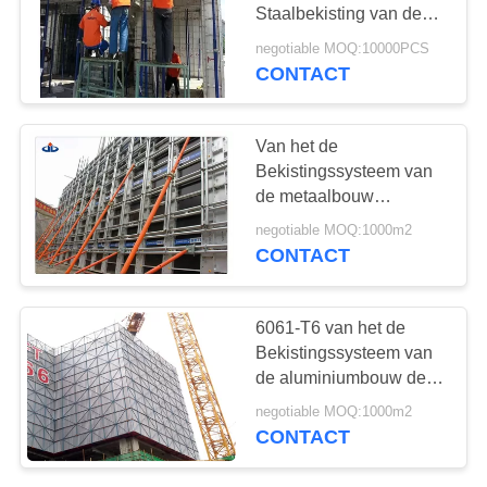
POLICY
Staalbekisting van de
Plakbekisting het
negotiable MOQ:10000PCS
Systeem Gemakkelijke
CONTACT
Verrichting
Van het de
Bekistingssysteem van
de metaalbouw
Opnieuw te gebruiken
negotiable MOQ:1000m2
Concrete de
CONTACT
Bekistings60kn/m2
Werkende Lading
6061-T6 van het de
Bekistingssysteem van
de aluminiumbouw de
Permanente Bekisting
negotiable MOQ:1000m2
voor Concrete Muren
CONTACT