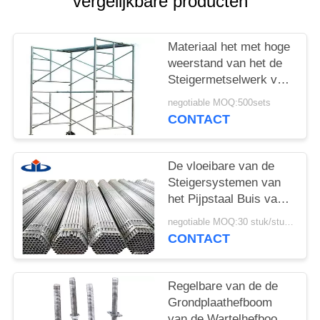
vergelijkbare producten
POLICY
Materiaal het met hoge
weerstand van het de
Steigermetselwerk van
het Staalh Kader voor
negotiable MOQ:500sets
Bouw
CONTACT
De vloeibare van de
Steigersystemen van
het Pijpstaal Buis van
de het
negotiable MOQ:30 stuk/stukken
Aluminiumsteiger per
CONTACT
Voet 2 Mm-Dikte
Regelbare van de de
Grondplaathefboom
van de Wartelhefboom