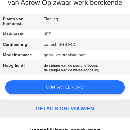
van Acrow Op zwaar werk berekende
CONTACT
MET
Plaats van
Tianjing
herkomst:
ONS
Merknaam:
JET
OP
Certificering:
ce rosh SGS FCC
Modelnummer:
gebruikte staalsteunen
VERZOEK
OM
Hoog licht:
,
de steiger van de pomphefboom
de steiger van de wartelkoppeling
EEN
CITAAT
CONTACTEER ONS!
SITEMAP
DETAILS ONTVOUWEN
PRIVACY