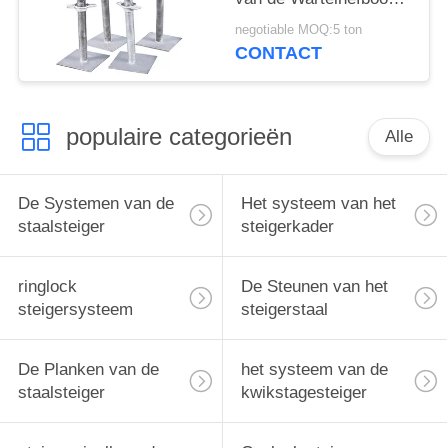
Hoofd de
negotiable MOQ:5 ton
Schroefhefboom van U
CONTACT
voor Ringlock-Steiger
populaire categorieën
Alle
De Systemen van de
Het systeem van het
staalsteiger
steigerkader
ringlock
De Steunen van het
steigersysteem
steigerstaal
De Planken van de
het systeem van de
staalsteiger
kwikstagesteiger