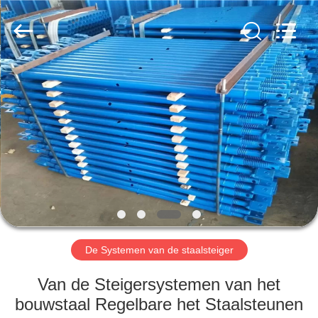
Jet
Scaffold
&
Formwork
System
Co.,
Ltd..
All
HOME
Rights
Reserved.
PRODUCTEN
OVER
ONS
FABRIEK
TOCHT
De Systemen van de staalsteiger
Van de Steigersystemen van het
KWALITEITSCONTROLE
bouwstaal Regelbare het Staalsteunen