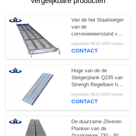
vergelijkbare producten
POLICY
Van de het Staalsteiger
van de
corrosieweerstand van
de de Plankensteiger
negotiable MOQ:1000 stukjes
het Staalloopbrug met
CONTACT
Haak
Hoge van de de
Steigerplank Q235 van
Strengh Regelbare het
Staalsteiger Footplate
negotiable MOQ:1000 stukjes
CONTACT
De duurzame Zilveren
Planken van de
Staalsteiger 730 - 3070