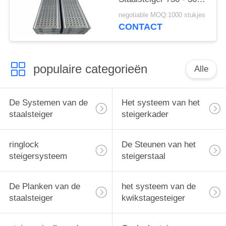
Mm-Lengte 6 Jaar
negotiable MOQ:1000 stukjes
Levensduur
CONTACT
populaire categorieën
Alle
De Systemen van de
Het systeem van het
staalsteiger
steigerkader
ringlock
De Steunen van het
steigersysteem
steigerstaal
De Planken van de
het systeem van de
staalsteiger
kwikstagesteiger