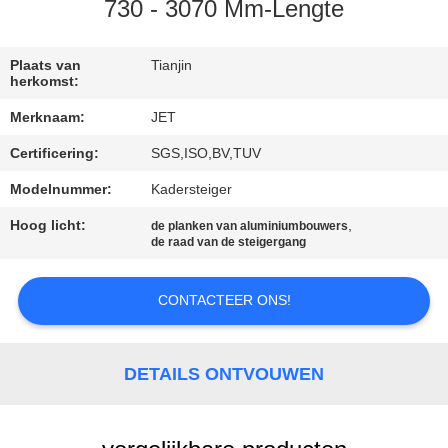
730 - 3070 Mm-Lengte
CONTACT
MET
Plaats van
Tianjin
herkomst:
ONS
Merknaam:
JET
OP
Certificering:
SGS,ISO,BV,TUV
Modelnummer:
Kadersteiger
VERZOEK
OM
Hoog licht:
,
de planken van aluminiumbouwers
de raad van de steigergang
EEN
CITAAT
CONTACTEER ONS!
SITEMAP
DETAILS ONTVOUWEN
PRIVACY