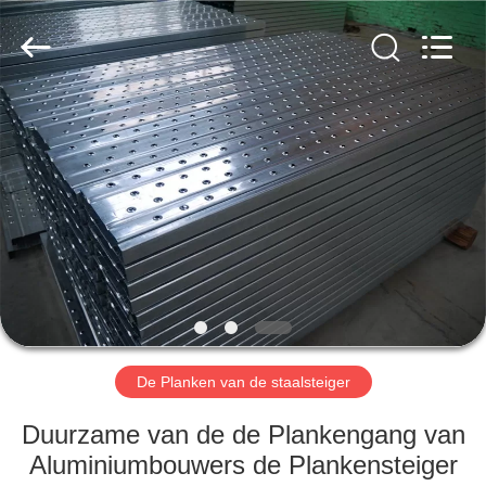
Jet
Scaffold
&
Formwork
System
Co.,
Ltd..
All
HOME
Rights
Reserved.
PRODUCTEN
OVER
ONS
FABRIEK
TOCHT
De Planken van de staalsteiger
Duurzame van de de Plankengang van
KWALITEITSCONTROLE
Aluminiumbouwers de Plankensteiger