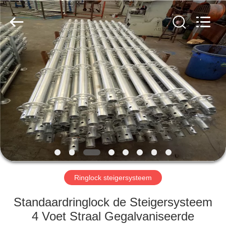
Jet
Scaffold
&
Formwork
System
Co.,
Ltd..
All
HOME
Rights
Reserved.
PRODUCTEN
OVER
ONS
FABRIEK
TOCHT
Ringlock steigersysteem
Standaardringlock de Steigersysteem
KWALITEITSCONTROLE
4 Voet Straal Gegalvaniseerde