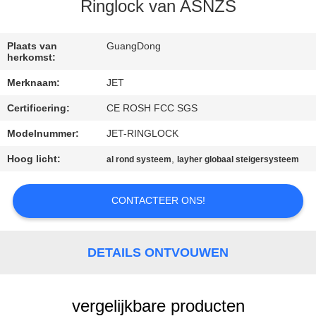
Ringlock van ASNZS
CONTACT
MET
Plaats van
GuangDong
herkomst:
ONS
Merknaam:
JET
OP
Certificering:
CE ROSH FCC SGS
Modelnummer:
JET-RINGLOCK
VERZOEK
OM
Hoog licht:
,
al rond systeem
layher globaal steigersysteem
EEN
CONTACTEER ONS!
CITAAT
SITEMAP
DETAILS ONTVOUWEN
PRIVACY
vergelijkbare producten