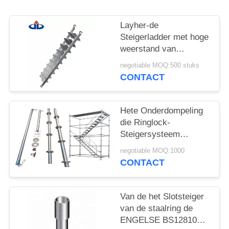
POLICY
Layher-de
Steigerladder met hoge
weerstand van
Silverstep van
negotiable MOQ:500 stuks
Steigerdelen
CONTACT
Telescopische
Hete Onderdompeling
die Ringlock-
Steigersysteem
galvaniseren die
negotiable MOQ:1000
Tijdelijke Steiger
CONTACT
bouwen
Van de het Slotsteiger
van de staalring de
ENGELSE BS12810