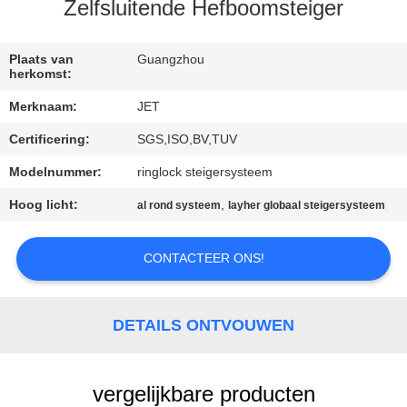
Zelfsluitende Hefboomsteiger
CONTACT
MET
Plaats van
Guangzhou
herkomst:
ONS
Merknaam:
JET
OP
Certificering:
SGS,ISO,BV,TUV
Modelnummer:
ringlock steigersysteem
VERZOEK
OM
Hoog licht:
,
al rond systeem
layher globaal steigersysteem
EEN
CONTACTEER ONS!
CITAAT
SITEMAP
DETAILS ONTVOUWEN
PRIVACY
vergelijkbare producten