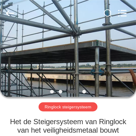
Jet
Scaffold
&
Formwork
System
Co.,
Ltd..
All
HOME
Rights
Reserved.
PRODUCTEN
OVER
ONS
FABRIEK
TOCHT
Ringlock steigersysteem
Het de Steigersysteem van Ringlock
KWALITEITSCONTROLE
van het veiligheidsmetaal bouwt