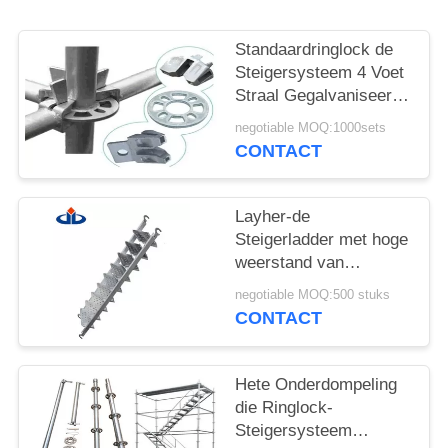
POLICY
Standaardringlock de
Steigersysteem 4 Voet
Straal Gegalvaniseerde
Ringlock van ASNZS
negotiable MOQ:1000sets
CONTACT
Layher-de
Steigerladder met hoge
weerstand van
Silverstep van
negotiable MOQ:500 stuks
Steigerdelen
CONTACT
Telescopische
Hete Onderdompeling
die Ringlock-
Steigersysteem