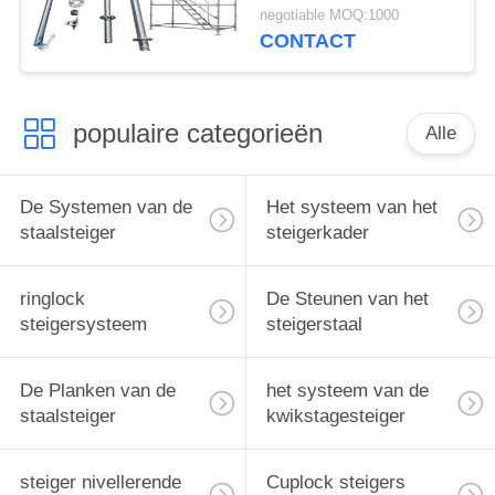
galvaniseren die
negotiable MOQ:1000
Tijdelijke Steiger
CONTACT
bouwen
populaire categorieën
Alle
De Systemen van de
Het systeem van het
staalsteiger
steigerkader
ringlock
De Steunen van het
steigersysteem
steigerstaal
De Planken van de
het systeem van de
staalsteiger
kwikstagesteiger
steiger nivellerende
Cuplock steigers